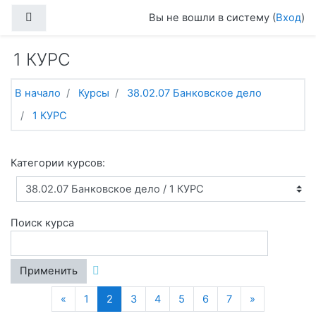
Перейти к основному содержанию
Боковая панель
Вы не вошли в систему (
Вход
)
1 КУРС
В начало
Курсы
38.02.07 Банковское дело
1 КУРС
Категории курсов:
Поиск курса
Применить
Назад
(текущая)
Далее
«
1
2
3
4
5
6
7
»